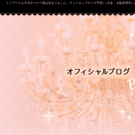
トイプードル子犬オーナー様は決まりました。ティーカップサイズ予想♪（犬舎：大阪府堺市）|MAR