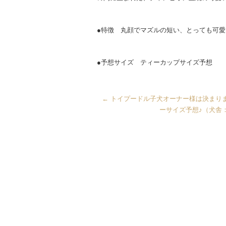
●特徴 丸顔でマズルの短い、とっても可
●予想サイズ ティーカップサイズ予想
←
トイプードル子犬オーナー様は決まり
ーサイズ予想♪（犬舎