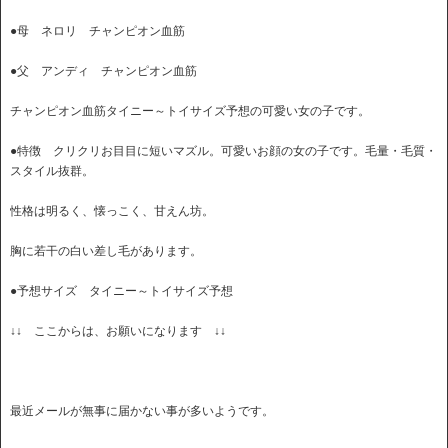
●母 ネロリ チャンピオン血筋
●父 アンディ チャンピオン血筋
チャンピオン血筋タイニー～トイサイズ予想の可愛い女の子です。
●特徴 クリクリお目目に短いマズル。可愛いお顔の女の子です。毛量・毛質・
スタイル抜群。
性格は明るく、懐っこく、甘えん坊。
胸に若干の白い差し毛があります。
●予想サイズ タイニー～トイサイズ予想
↓↓ ここからは、お願いになります ↓↓
最近メールが無事に届かない事が多いようです。