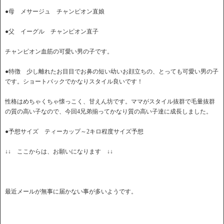
●母 メサージュ チャンピオン直娘
●父 イーグル チャンピオン直子
チャンピオン血筋の可愛い男の子です。
●特徴 少し離れたお目目でお鼻の短い幼いお顔立ちの、とっても可愛い男の子
です。ショートバックでかなりスタイル良いです！
性格はめちゃくちゃ懐っこく、甘えん坊です。ママがスタイル抜群で毛量抜群
の質の高い子なので、今回4兄弟揃ってかなり質の高い子達に成長しました。
●予想サイズ ティーカップ～2キロ程度サイズ予想
↓↓ ここからは、お願いになります ↓↓
最近メールが無事に届かない事が多いようです。