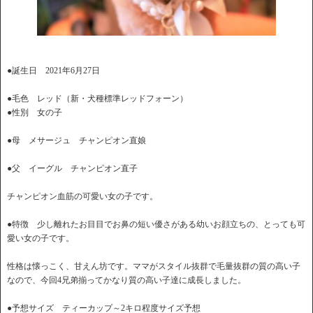
●誕生日 2021年6月27日
●毛色 レッド（新・犬種標準レッドフォーン）
●性別 女の子
●母 メサージュ チャンピオン直娘
●父 イーグル チャンピオン直子
チャンピオン血筋の可愛い女の子です。
●特徴 少し離れたお目目でお鼻の短い優さがある幼いお顔立ちの、とっても可
愛い女の子です。
性格は懐っこく、甘えん坊です。ママがスタイル抜群で毛量抜群の質の高い子
なので、今回4兄弟揃ってかなり質の高い子達に成長しました。
●予想サイズ ティーカップ～2キロ程度サイズ予想