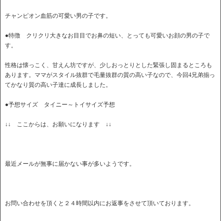
チャンピオン血筋の可愛い男の子です。
●特徴 クリクリ大きなお目目でお鼻の短い、とっても可愛いお顔の男の子で
す。
性格は懐っこく、甘えん坊ですが、少しおっとりとした緊張し固まるところも
あります。ママがスタイル抜群で毛量抜群の質の高い子なので、今回4兄弟揃っ
てかなり質の高い子達に成長しました。
●予想サイズ タイニー～トイサイズ予想
↓↓ ここからは、お願いになります ↓↓
最近メールが無事に届かない事が多いようです。
お問い合わせを頂くと２４時間以内にお返事をさせて頂いております。