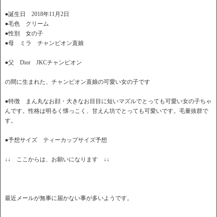
●誕生日 2018年11月2日
●毛色 クリーム
●性別 女の子
●母 ミラ チャンピオン直娘
●父 Dior JKCチャンピオン
の間に生まれた、チャンピオン直娘の可愛い女の子です
●特徴 まん丸なお顔・大きなお目目に短いマズルでとっても可愛い女の子ちゃ
んです。性格は明るく懐っこく、甘えん坊でとっても可愛いです。毛量抜群で
す。
●予想サイズ ティーカップサイズ予想
↓↓ ここからは、お願いになります ↓↓
最近メールが無事に届かない事が多いようです。