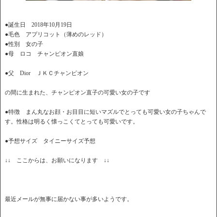
●誕生日 2018年10月19日
●毛色 アプリコット（薄めのレッド）
●性別 女の子
●母 ロコ チャンピオン直娘
●父 Dior ＪＫＣチャンピオン
の間に生まれた、チャンピオン直子の可愛い女の子です
●特徴 まん丸なお顔・お目目に短いマズルでとっても可愛い女の子ちゃんで
す。性格は明るく懐っこくてとっても可愛いです。
●予想サイズ タイニーサイズ予想
↓↓ ここからは、お願いになります ↓↓
最近メールが無事に届かない事が多いようです。