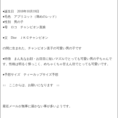
●誕生日 2018年10月19日
●毛色 アプリコット（薄めのレッド）
●性別 男の子
●母 ロコ チャンピオン直娘
●父 Dior ＪＫＣチャンピオン
の間に生まれた、チャンピオン直子の可愛い男の子です
●特徴 まん丸なお顔・お目目に短いマズルでとっても可愛い男の子ちゃんで
す。性格は明るく懐っこく、めちゃくちゃ甘えん坊でとっても可愛いです。
●予想サイズ ティーカップサイズ予想
↓↓ ここからは、お願いになります ↓↓
最近メールが無事に届かない事が多いようです。