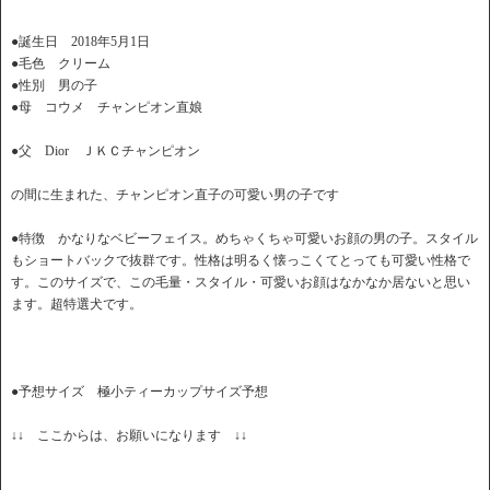
●誕生日 2018年5月1日
●毛色 クリーム
●性別 男の子
●母 コウメ チャンピオン直娘
●父 Dior ＪＫＣチャンピオン
の間に生まれた、チャンピオン直子の可愛い男の子です
●特徴 かなりなベビーフェイス。めちゃくちゃ可愛いお顔の男の子。スタイル
もショートバックで抜群です。性格は明るく懐っこくてとっても可愛い性格で
す。このサイズで、この毛量・スタイル・可愛いお顔はなかなか居ないと思い
ます。超特選犬です。
●予想サイズ 極小ティーカップサイズ予想
↓↓ ここからは、お願いになります ↓↓