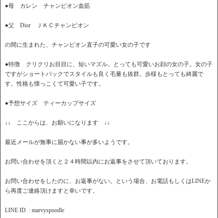
●母 カレン チャンピオン血筋
●父 Dior ＪＫＣチャンピオン
の間に生まれた、チャンピオン直子の可愛い女の子です
●特徴 クリクリお目目に、短いマズル。とっても可愛いお顔の女の子。女の子
ですがショートバックでスタイルも良く毛量も抜群。歩様もとっても綺麗で
す。性格も懐っこくて可愛い子です。
●予想サイズ ティーカップサイズ
↓↓ ここからは、お願いになります ↓↓
最近メールが無事に届かない事が多いようです。
お問い合わせを頂くと２４時間以内にお返事をさせて頂いております。
お問い合わせをしたのに、お返事がない。という場合、お電話もしくはLINEか
ら再度ご連絡頂けますと幸いです。
LINE ID : marvyspoodle