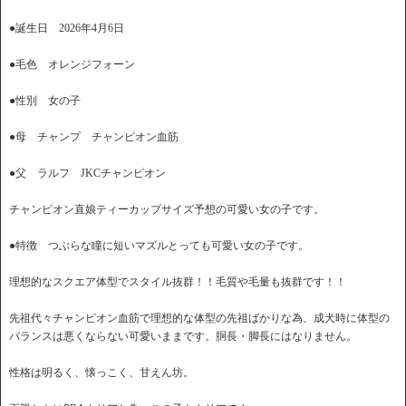
●誕生日 2026年4月6日
●毛色 オレンジフォーン
●性別 女の子
●母 チャンプ チャンピオン血筋
●父 ラルフ JKCチャンピオン
チャンピオン直娘ティーカップサイズ予想の可愛い女の子です。
●特徴 つぶらな瞳に短いマズルとっても可愛い女の子です。
理想的なスクエア体型でスタイル抜群！！毛質や毛量も抜群です！！
先祖代々チャンピオン血筋で理想的な体型の先祖ばかりな為、成犬時に体型の
バランスは悪くならない可愛いままです。胴長・脚長にはなりません。
性格は明るく、懐っこく、甘えん坊。