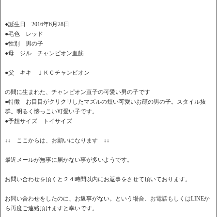
●誕生日 2016年6月28日
●毛色 レッド
●性別 男の子
●母 ジル チャンピオン血筋
●父 キキ ＪＫＣチャンピオン
の間に生まれた、チャンピオン直子の可愛い男の子です
●特徴 お目目がクリクリしたマズルの短い可愛いお顔の男の子。スタイル抜
群。明るく懐っこい可愛い子です。
●予想サイズ トイサイズ
↓↓ ここからは、お願いになります ↓↓
最近メールが無事に届かない事が多いようです。
お問い合わせを頂くと２４時間以内にお返事をさせて頂いております。
お問い合わせをしたのに、お返事がない。という場合、お電話もしくはLINEか
ら再度ご連絡頂けますと幸いです。