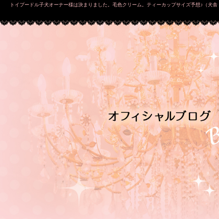
トイプードル子犬オーナー様は決まりました。毛色クリーム。ティーカップサイズ予想♪（犬舎：大阪