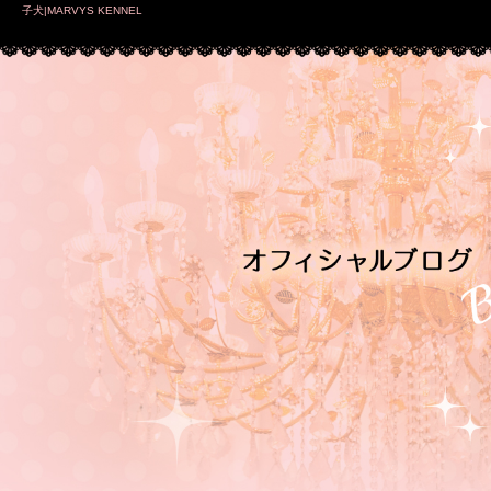
子犬|MARVYS KENNEL