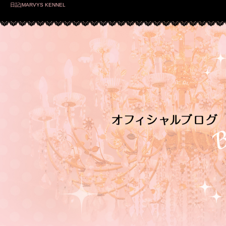
日記|MARVYS KENNEL