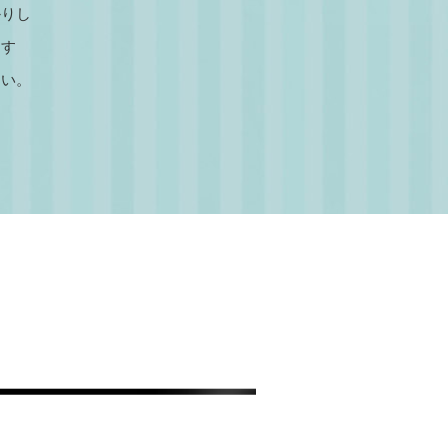
かりし
ます
さい。
。