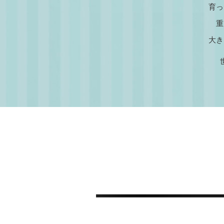
育っ
重
大き