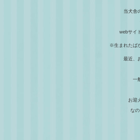
当犬舎
webサイ
※生まれたば
最近、
一
お迎
なの