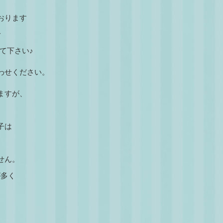
おります
で
して下さい♪
わせください。
ますが、
子は
せん。
が多く