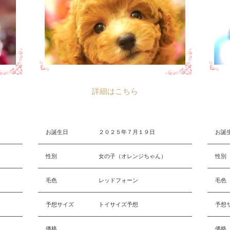
詳細はこちら
お誕生日
２０２５年７月１９日
お誕
性別
女の子（オレンジちゃん）
性別
毛色
レッドフォーン
毛色
予想サイズ
トイサイズ予想
予想
価格
価格